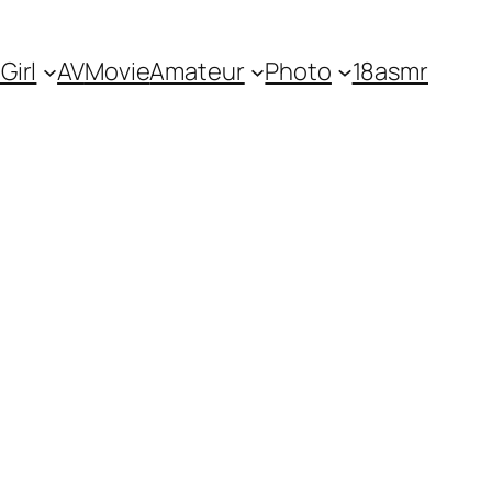
irl
AV
Movie
Amateur
Photo
18asmr