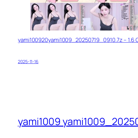
yami100920yami1009_20250719_0910.7z – 1.6 
2025-11-16
yami1009 yami1009_2025