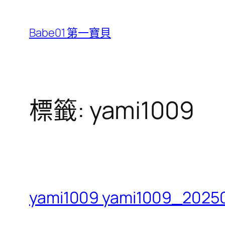
跳
至
Babe01 第一寶貝
主
要
內
容
標籤:
yami1009
yami1009 yami1009_2025