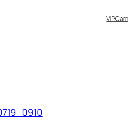
VIP
CamG
0719_0910