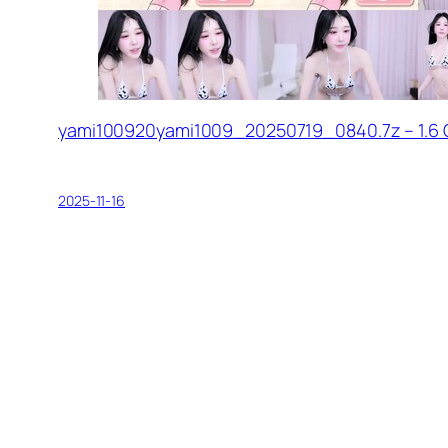
yami100920yami1009_20250719_0840.7z – 1.6
2025-11-16